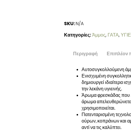
SKU:
N/A
Κατηγορίες:
Άμμος
,
ΓΑΤΑ
,
ΥΓΙ
Περιγραφή
Επιπλέον 
Αυτοσυγκολλούμενη άμμ
Ενισχυμένη συγκολλητικ
δημιουργεί ιδιαίτερα ισ
την λεκάνη υγιεινής.
Άρωμα φρεσκάδας που εν
άρωμα απελευθερώνεται 
χρησιμοποιείται.
Πατενταρισμένη τεχνολο
ούρων, κοπράνων και α
αντί να τις καλύπτει.