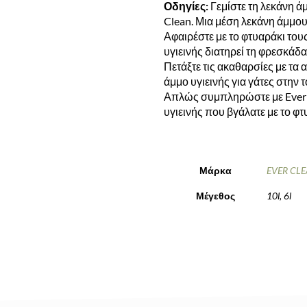
Οδηγίες:
Γεμίστε τη λεκάνη ά
Clean. Μια μέση λεκάνη άμμου 
Αφαιρέστε με το φτυαράκι το
υγιεινής διατηρεί τη φρεσκάδα
Πετάξτε τις ακαθαρσίες με τα 
άμμο υγιεινής για γάτες στην 
Απλώς συμπληρώστε με Ever C
υγιεινής που βγάλατε με το φτ
Μάρκα
EVER CL
Μέγεθος
10l, 6l