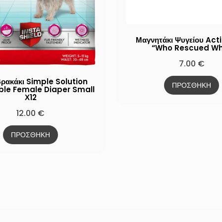
Μαγνητάκι Ψυγείου Act
“Who Rescued W
7.00
€
ρακάκι Simple Solution
ΠΡΟΣΘΗΚΗ
ble Female Diaper Small
Χ12
12.00
€
ΠΡΟΣΘΗΚΗ