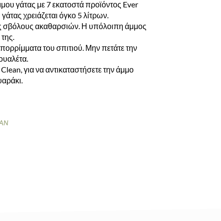
μμου γάτας με 7 εκατοστά προϊόντος Ever
γάτας χρειάζεται όγκο 5 λίτρων.
υς σβόλους ακαθαρσιών. Η υπόλοιπη άμμος
 της.
απορρίμματα του σπιτιού. Μην πετάτε την
τουαλέτα.
lean, για να αντικαταστήσετε την άμμο
υαράκι.
EAN