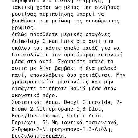
ακροφύσιο για εύκολη εφαρμογή, η 
τακτική χρήση ως μέρος της συνήθους 
ρουτίνας περιποίησης μπορεί να 
βοηθήσει στη μείωση της συσσώρευσης 
βρωμιάς. 

Απλώς προσθέστε μερικές σταγόνες 
Animology Clean Ears στο αυτί του 
σκύλου και κάντε απαλό μασάζ για να 
διευκολύνετε την ομοιόμορφη κατανομή 
μέσα στο αυτί. Σκουπίστε απαλά τα 
αυτιά με λίγο βαμβάκι ή ένα μαλακό 
πανί, επαναλάβετε όσο χρειάζεται. Μην 
χρησιμοποιείτε μπατονέτες και μην 
εισάγετε οτιδήποτε βαθιά μέσα στον 
ακουστικό πόρο.

Συστατικά: Aqua, Decyl Glucoside, 2-
Bromo-2-Nitropropane-1,3-Diol, 
Benzylhemiformal, Citric Acid. 
Περιέχει: 5% Μη ιοντικά τασιενεργά, 
2-Βρωμο-2-Νιτροπροπανο-1,3-Διόλη, 
Βενζυλοημιφορμάλη.
