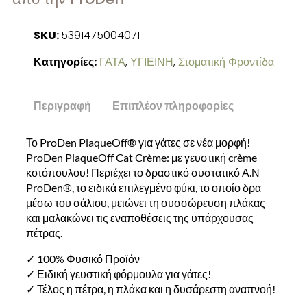
SKU:
5391475004071
Κατηγορίες:
ΓΑΤΑ
,
ΥΓΙΕΙΝΗ
,
Στοματική Φροντίδα
Περιγραφή
Επιπλέον πληροφορίες
Το ProDen PlaqueOff® για γάτες σε νέα μορφή!
ProDen PlaqueOff Cat Crème: με γευστική crème
κοτόπουλου! Περιέχει το δραστικό συστατικό Α.Ν
ProDen®, το ειδικά επιλεγμένο φύκι, το οποίο δρα
μέσω του σάλιου, μειώνει τη συσσώρευση πλάκας
και μαλακώνει τις εναποθέσεις της υπάρχουσας
πέτρας.
✓ 100% Φυσικό Προϊόν
✓ Ειδική γευστική φόρμουλα για γάτες!
✓ Τέλος η πέτρα, η πλάκα και η δυσάρεστη αναπνοή!