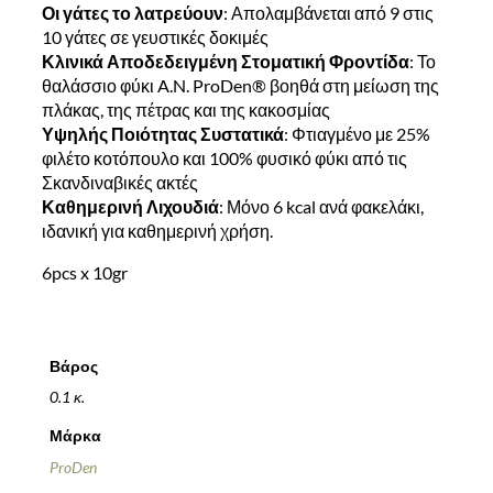
Οι γάτες το λατρεύουν
: Απολαμβάνεται από 9 στις
10 γάτες σε γευστικές δοκιμές
Κλινικά Αποδεδειγμένη Στοματική Φροντίδα
: Το
θαλάσσιο φύκι A.N. ProDen® βοηθά στη μείωση της
πλάκας, της πέτρας και της κακοσμίας
Υψηλής Ποιότητας Συστατικά
: Φτιαγμένο με 25%
φιλέτο κοτόπουλο και 100% φυσικό φύκι από τις
Σκανδιναβικές ακτές
Καθημερινή Λιχουδιά
: Μόνο 6 kcal ανά φακελάκι,
ιδανική για καθημερινή χρήση.
6pcs x 10gr
Βάρος
0.1 κ.
Μάρκα
ProDen