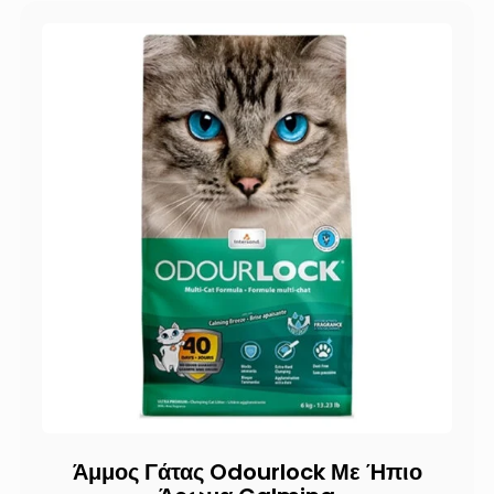
Άμμος Γάτας Odourlock Με Ήπιο