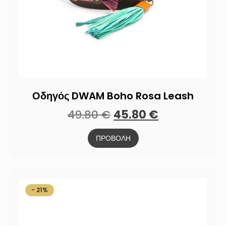
Οδηγός DWAM Boho Rosa Leash
49.80
€
45.80
€
ΠΡΟΒΟΛΗ
- 21%