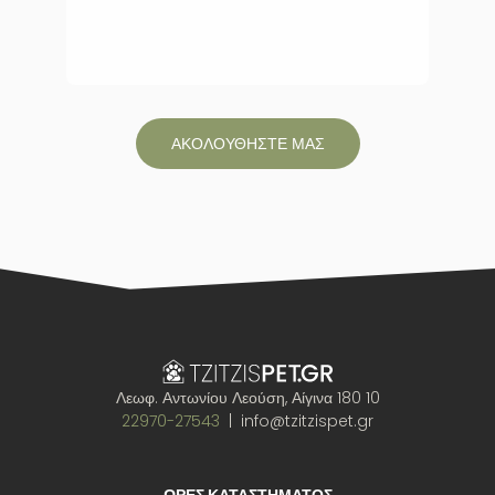
ΑΚΟΛΟΥΘΗΣΤΕ ΜΑΣ
Λεωφ. Αντωνίου Λεούση, Αίγινα 180 10
22970-27543
| info@tzitzispet.gr
ΩΡΕΣ ΚΑΤΑΣΤΗΜΑΤΟΣ