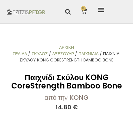
0
ΑΡΧΙΚΉ
ΣΕΛΊΔΑ
/
ΣΚΥΛΟΣ
/
ΑΞΕΣΟΥΑΡ
/
ΠΑΙΧΝΊΔΙΑ
/ ΠΑΙΧΝΊΔΙ
ΣΚΎΛΟΥ KONG CORESTRENGTH BAMBOO BONE
Παιχνίδι Σκύλου KONG
CoreStrength Bamboo Bone
από την KONG
14.80
€