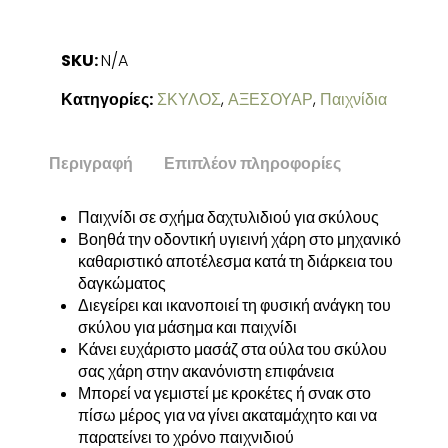
SKU:
N/A
Κατηγορίες:
ΣΚΥΛΟΣ
,
ΑΞΕΣΟΥΑΡ
,
Παιχνίδια
Περιγραφή
Επιπλέον πληροφορίες
Παιχνίδι σε σχήμα δαχτυλιδιού για σκύλους
Βοηθά την οδοντική υγιεινή χάρη στο μηχανικό
καθαριστικό αποτέλεσμα κατά τη διάρκεια του
δαγκώματος
Διεγείρει και ικανοποιεί τη φυσική ανάγκη του
σκύλου για μάσημα και παιχνίδι
Κάνει ευχάριστο μασάζ στα ούλα του σκύλου
σας χάρη στην ακανόνιστη επιφάνεια
Μπορεί να γεμιστεί με κροκέτες ή σνακ στο
πίσω μέρος για να γίνει ακαταμάχητο και να
παρατείνει το χρόνο παιχνιδιού