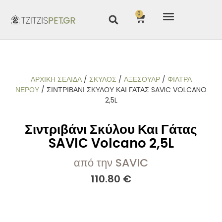
0
ΑΡΧΙΚΉ ΣΕΛΊΔΑ
/
ΣΚΥΛΟΣ
/
ΑΞΕΣΟΥΑΡ
/
ΦΊΛΤΡΑ
ΝΕΡΟΎ
/ ΣΙΝΤΡΙΒΆΝΙ ΣΚΎΛΟΥ ΚΑΙ ΓΆΤΑΣ SAVIC VOLCANO
2,5L
Σιντριβάνι Σκύλου Και Γάτας
SAVIC Volcano 2,5L
από την SAVIC
110.80
€