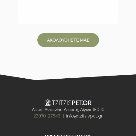
ΑΚΟΛΟΥΘΗΣΤΕ ΜΑΣ
Λεωφ. Αντωνίου Λεούση, Αίγινα 180 10
22970-27543
| info@tzitzispet.gr