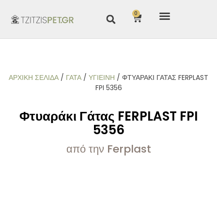
0
ΑΡΧΙΚΉ ΣΕΛΊΔΑ
/
ΓΑΤΑ
/
ΥΓΙΕΙΝΗ
/ ΦΤΥΑΡΆΚΙ ΓΆΤΑΣ FERPLAST
FPI 5356
Φτυαράκι Γάτας FERPLAST FPI
5356
από την Ferplast