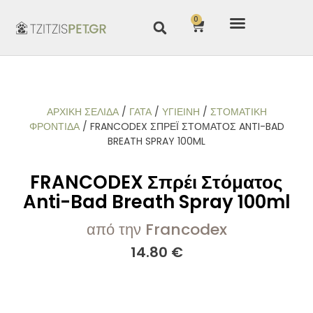
0
ΑΡΧΙΚΉ ΣΕΛΊΔΑ
/
ΓΑΤΑ
/
ΥΓΙΕΙΝΗ
/
ΣΤΟΜΑΤΙΚΉ
ΦΡΟΝΤΊΔΑ
/ FRANCODEX ΣΠΡΈΙ ΣΤΌΜΑΤΟΣ ANTI-BAD
BREATH SPRAY 100ML
FRANCODEX Σπρέι Στόματος
Anti-Bad Breath Spray 100ml
από την Francodex
14.80
€