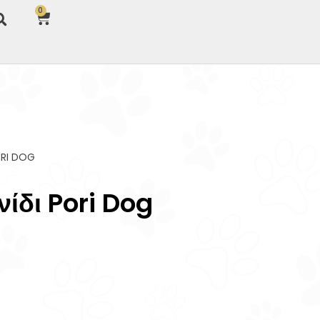
0
ORI DOG
ίδι Pori Dog