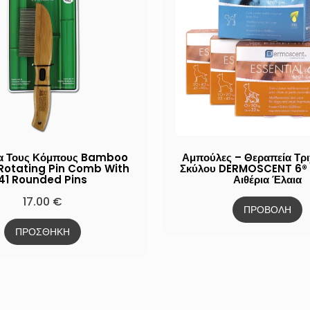
ια Τους Κόμπους Bamboo
Αμπούλες – Θεραπεία Τρ
otating Pin Comb With
Σκύλου DERMOSCENT 6®
41 Rounded Pins
Αιθέρια Έλαια
17.00
€
ΠΡΟΒΟΛΗ
ΠΡΟΣΘΗΚΗ