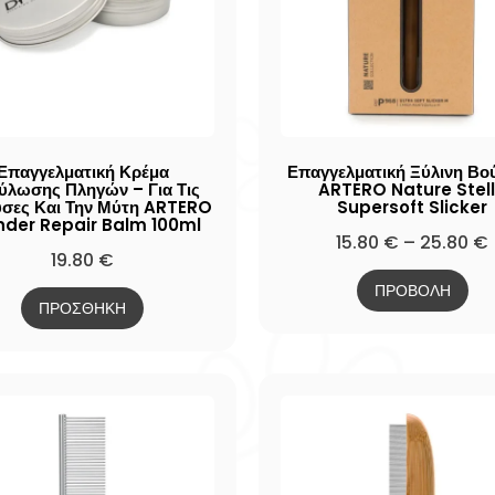
Επαγγελματική Κρέμα
Επαγγελματική Ξύλινη Βο
ύλωσης Πληγών – Για Τις
ARTERO Nature Stel
σες Και Την Μύτη ARTERO
Supersoft Slicker
nder Repair Balm 100ml
15.80
€
–
25.80
€
19.80
€
ΠΡΟΒΟΛΗ
ΠΡΟΣΘΗΚΗ